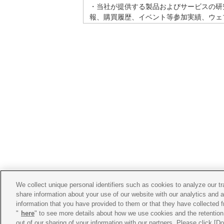
・当社が提供する製品およびサービスの研
報、購買履歴、イベント等参加実績、ウェ
・当社が提供する製品およびサービスに関
況等に基づく分析及び当該分析に基づくお
・法的義務の履行の為等、法令で認められ
・第三者、子会社、関連会社との契約上の
・係争事案の対応の為、及び財産（ネット
2.個人情報の提供
当社は、以下のように個人情報を共同利用
•利用目的：1.個人情報の利用目的に記載
•個人情報の項目：提供いただいた個人情
•共同利用の範囲：ヤマハ発動機グループ
•共同利用の管理責任者：
ヤマハマリーナ
その他、法令等に定めがある場合を除き、
託するために、個人情報を業務委託先に提
いを求めるとともに適切な管理をいたしま
We collect unique personal identifiers such as cookies to analyze our t
share information about your use of our website with our analytics and 
information that you have provided to them or that they have collected f
3.第三者配信事業者の広告配信
"
here
" to see more details about how we use cookies and the retention 
当社の広告は、Googleなどの第三者配信
out of our sharing of your information with our partners. Please click [