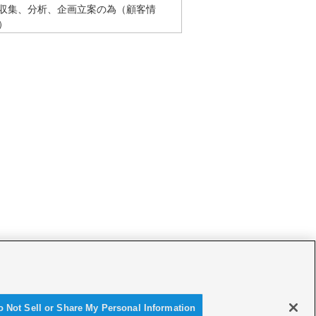
収集、分析、企画立案の為（顧客情
）
参加実績、ウェブサイトのアクセス状
個人データの取扱いに関する業務を委
、提供した個人データの適正な取り扱
。第三者配信事業者は Cookie等の
o Not Sell or Share My Personal Information