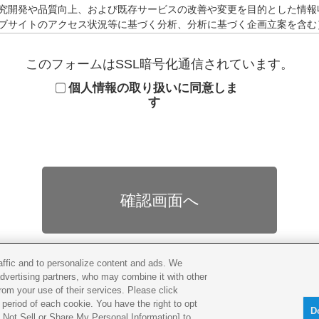
究開発や品質向上、および既存サービスの改善や変更を目的とした情報
ブサイトのアクセス状況等に基づく分析、分析に基づく企画立案を含む
するマーケティング活動および分析（顧客情報、購買履歴、イベント等
客様の趣味・嗜好に応じたマーケティング活動を含む）
このフォームはSSL暗号化通信されています。
た責任を果たす為
義務の履行の為
個人情報の取り扱いに同意しま
ワークや情報資産を含む）・権利の保護及び安全の確保の為
す
させていただくことがあります。
されている範囲内
報
会社（日本国内）
株式会社
ご本人の同意を得ずに第三者に提供することはございません。ただし、
供することがあります。この場合においても、弊社は業務委託先に対し
す。
raffic and to personalize content and ads. We
advertising partners, who may combine it with other
rom your use of their services. Please click
period of each cookie. You have the right to opt
事業者によりインターネット上のさまざまなWebサイトに掲載されています
D
Do Not Sell or Share My Personal Information] to